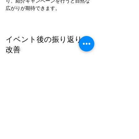
り、紹介キャンペーンを行うと自然な
広がりが期待できます。
イベント後の振り返りと
改善
イベントが終わったら、必ず振り返り
を行いましょう。次回の成功につなが
る重要なステップです。
参加者の声を分析
  アンケート結果やSNSの反応を集め、
良かった点と改善点を整理します。
スタッフの意見を聞く
  運営側の視点からも問題点や工夫でき